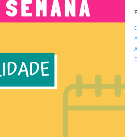
A
A
E