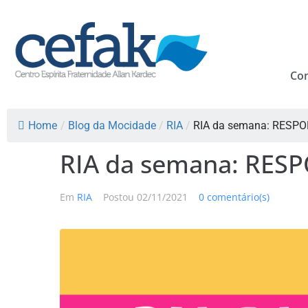
Co
Home
/
Blog da Mocidade
/
RIA
/
RIA da semana: RESP
RIA da semana: RES
Em
RIA
Postou
02/11/2021
0 comentário(s)